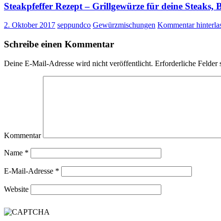
Steakpfeffer Rezept – Grillgewürze für deine Steaks, 
2. Oktober 2017
seppundco
Gewürzmischungen
Kommentar hinterla
Schreibe einen Kommentar
Deine E-Mail-Adresse wird nicht veröffentlicht.
Erforderliche Felder 
Kommentar
Name
*
E-Mail-Adresse
*
Website