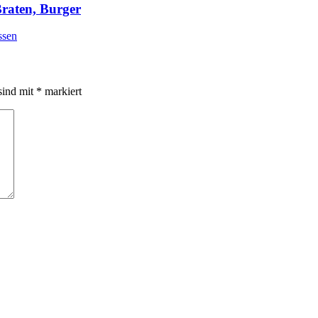
Braten, Burger
ssen
sind mit
*
markiert