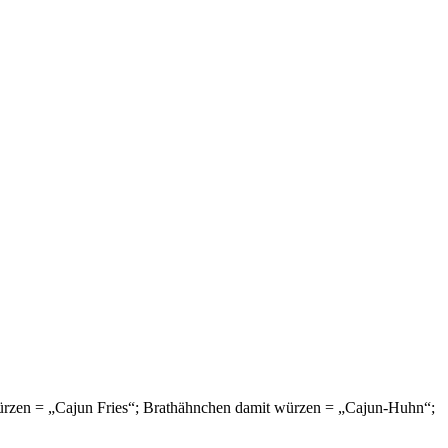
 würzen = „Cajun Fries“; Brathähnchen damit würzen = „Cajun-Huhn“;