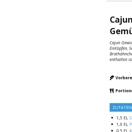
Cajun
Gemü
Cajun Gewür
Eintöpfen, 
Brathähnche
enthalten is
Vorbere
Portion
ZUTATEN
1,5
EL
S
1,0
EL
P
0,5
EL
K