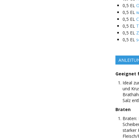
0,5
EL
O
0,5
EL
w
0,5
EL
C
0,5
EL
T
0,5
EL
Z
0,5
EL
s
ANLEITU
Geeignet f
Ideal zu
und Krus
Brathäh
Salz ent
Braten
Braten: 
Scheibe
starker 
Fleisch/