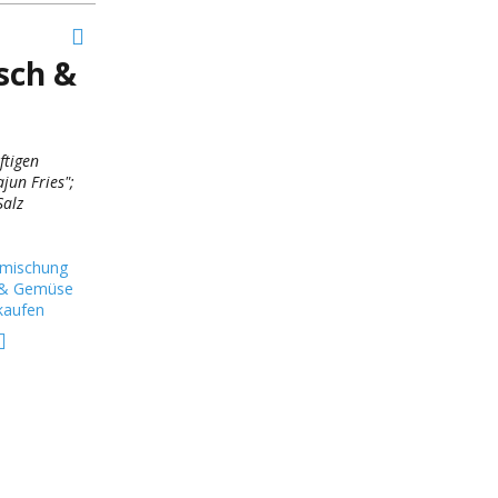
sch &
ftigen
jun Fries";
Salz