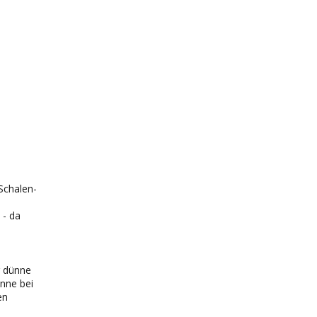
Schalen-
 - da
g dünne
nne bei
en