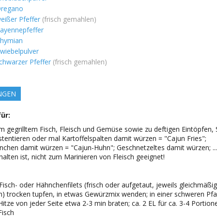
regano
eißer Pfeffer
(frisch gemahlen)
ayennepfeffer
hymian
wiebelpulver
chwarzer Pfeffer
(frisch gemahlen)
NGEN
ür:
m gegrilltem Fisch, Fleisch und Gemüse sowie zu deftigen Eintöpfen, 
tentieren oder mal Kartoffelspalten damit würzen = "Cajun Fries";
nchen damit würzen = "Cajun-Huhn"; Geschnetzeltes damit würzen; ...
halten ist, nicht zum Marinieren von Fleisch geeignet!
Fisch- oder Hähnchenfilets (frisch oder aufgetaut, jeweils gleichmäßi
n) trocken tupfen, in etwas Gewürzmix wenden; in einer schweren Pfa
Hitze von jeder Seite etwa 2-3 min braten; ca. 2 EL für ca. 3-4 Portion
Fisch